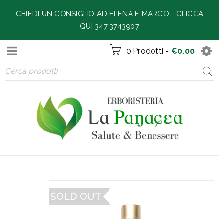
CHIEDI UN CONSIGLIO AD ELENA E MARCO -
CLICCA
QUI 347 3743907
0 Prodotti
-
€
0.00
SOLD OUT