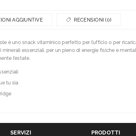
IONI AGGIUNTIVE
RECENSIONI (0)
ole è uno snack vitaminico perfetto per l’ufficio o per ricar
minerali essenziali, per un pieno di energie fisiche e mentali.
ente l’estate.
ssenziali
ue tu sia
rridge
SERVIZI
PRODOTTI