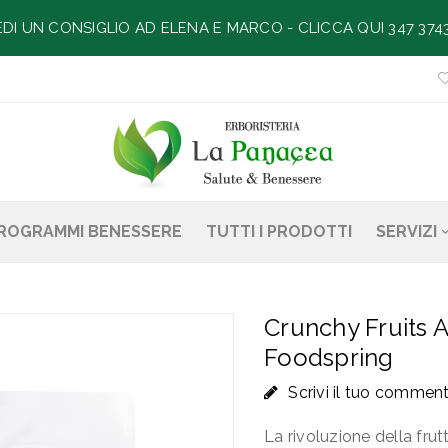
EDI UN CONSIGLIO AD ELENA E MARCO -
CLICCA QUI 347 374
ROGRAMMI BENESSERE
TUTTI I PRODOTTI
SERVIZI
Crunchy Fruits 
Foodspring
Scrivi il tuo commen
La rivoluzione della frut