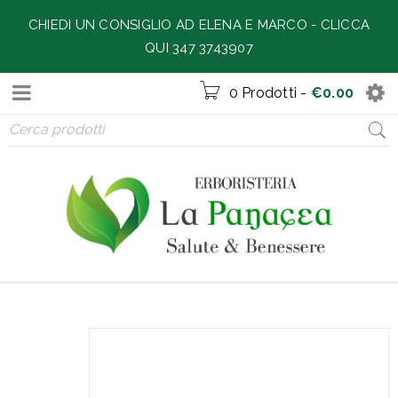
CHIEDI UN CONSIGLIO AD ELENA E MARCO -
CLICCA
QUI 347 3743907
0 Prodotti
-
€
0.00