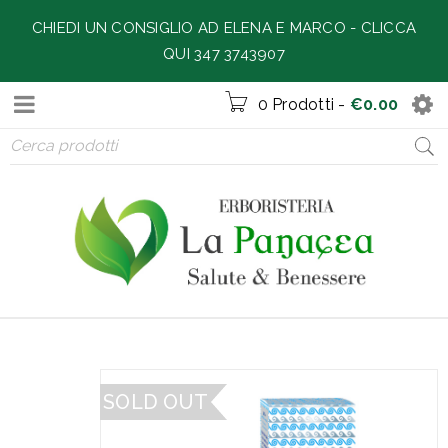
CHIEDI UN CONSIGLIO AD ELENA E MARCO -
CLICCA
QUI 347 3743907
0 Prodotti
-
€
0.00
SOLD OUT