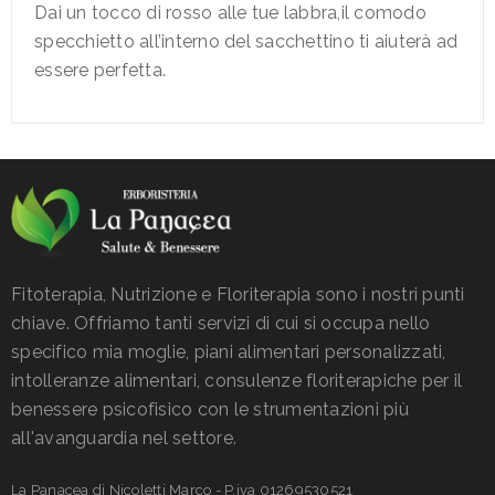
Dai un tocco di rosso alle tue labbra,il comodo
specchietto all’interno del sacchettino ti aiuterà ad
essere perfetta.
Fitoterapia, Nutrizione e Floriterapia sono i nostri punti
chiave. Offriamo tanti servizi di cui si occupa nello
specifico mia moglie, piani alimentari personalizzati,
intolleranze alimentari, consulenze floriterapiche per il
benessere psicofisico con le strumentazioni più
all'avanguardia nel settore.
La Panacea di Nicoletti Marco - P.iva 01269530521