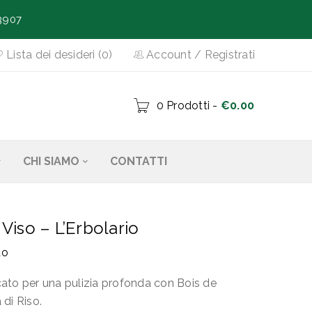
3907
Lista dei desideri (0)
Account
/
Registrati
0 Prodotti
-
€
0.00
CHI SIAMO
CONTATTI
Viso – L’Erbolario
to
ato per una pulizia profonda con Bois de
di Riso.