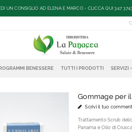
EDI UN CONSIGLIO AD ELENA E MARCO -
CLICCA QUI 347 374
ROGRAMMI BENESSERE
TUTTI I PRODOTTI
SERVIZI
Gommage per il 
Scrivi il tuo commen
Trattamento Scrub delic
Panama e Olio di Crusca 