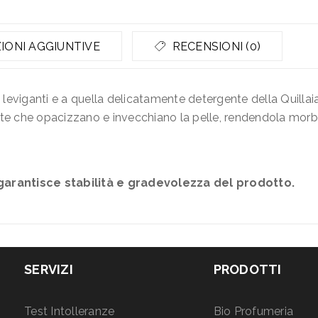
IONI AGGIUNTIVE
RECENSIONI (0)
i leviganti e a quella delicatamente detergente della Quil
orte che opacizzano e invecchiano la pelle, rendendola morbi
garantisce stabilità e gradevolezza del prodotto.
SERVIZI
PRODOTTI
Test Intolleranze
Bio Profumeria