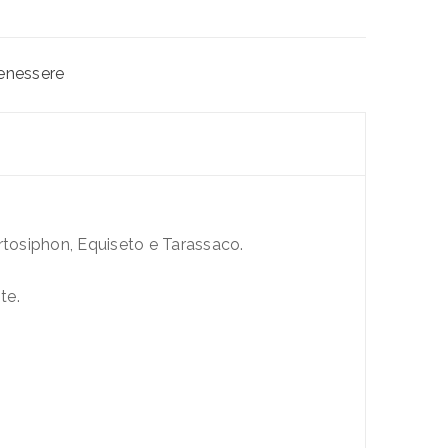
enessere
 Ortosiphon, Equiseto e Tarassaco.
te.