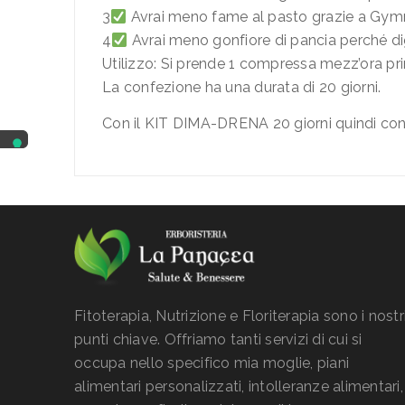
3
Avrai meno fame al pasto grazie a Gy
4
Avrai meno gonfiore di pancia perché dige
Utilizzo: Si prende 1 compressa mezz’ora pr
La confezione ha una durata di 20 giorni.
Con il KIT DIMA-DRENA 20 giorni quindi con 2
Fitoterapia, Nutrizione e Floriterapia sono i nostr
punti chiave. Offriamo tanti servizi di cui si
occupa nello specifico mia moglie, piani
alimentari personalizzati, intolleranze alimentari,