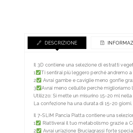
DESCRIZIONE
INFORMAZ
Il 3D contiene una selezione di estratti veget
1
Ti sentirai più leggero perché andremo a e
2
Avrai gambe e caviglie meno gonfie grazi
3
Avrai meno cellulite perchè miglioriamo 
Utilizzo: Si mette un misurino 15-20 ml nella 
La confezione ha una durata di 15-20 giorni.
Il 7-SLIM Pancia Piatta contiene una selezione
1
Riattiverai il tuo metabolismo grazie a C
2
Avrai un’azione Bruciagrassi forte speci