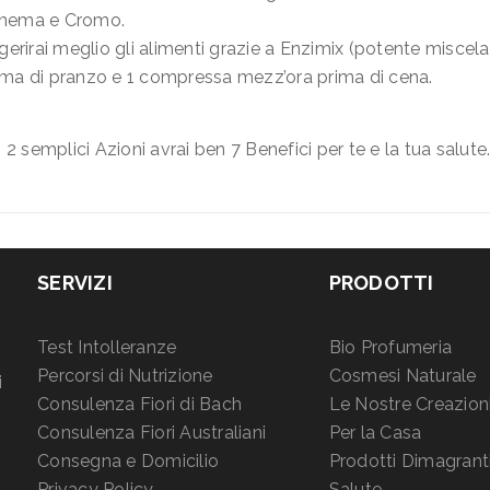
mnema e Cromo.
rirai meglio gli alimenti grazie a Enzimix (potente miscela 
ima di pranzo e 1 compressa mezz’ora prima di cena.
 semplici Azioni avrai ben 7 Benefici per te e la tua salute
SERVIZI
PRODOTTI
Test Intolleranze
Bio Profumeria
Percorsi di Nutrizione
Cosmesi Naturale
i
Consulenza Fiori di Bach
Le Nostre Creazion
Consulenza Fiori Australiani
Per la Casa
Consegna e Domicilio
Prodotti Dimagrant
Privacy Policy
Salute