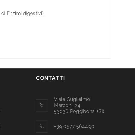
di Enzimi digestivi).
.
CONTATTI
Viale Guglielmo
Marconi, 24
i
53036 Poggibonsi (SI)
+39 0577 564490
i