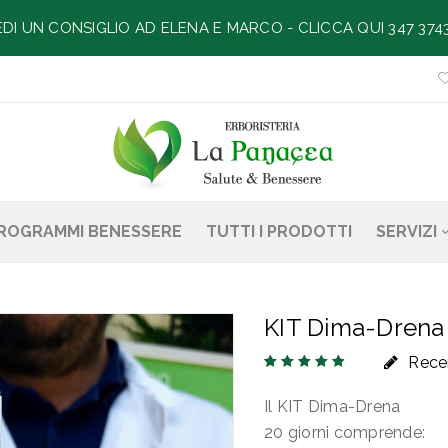
EDI UN CONSIGLIO AD ELENA E MARCO -
CLICCA QUI 347 374
ROGRAMMI BENESSERE
TUTTI I PRODOTTI
SERVIZI
KIT Dima-Drena
Rece
Valutato
6
5.00
su
Il KIT Dima-Drena
5 su base di
recensioni
20 giorni comprende: