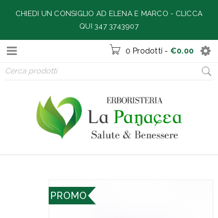
CHIEDI UN CONSIGLIO AD ELENA E MARCO -
CLICCA
QUI 347 3743907
0 Prodotti
-
€
0.00
PROMO