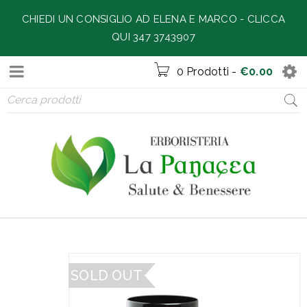
CHIEDI UN CONSIGLIO AD ELENA E MARCO -
CLICCA
QUI 347 3743907
0 Prodotti
-
€
0.00
SOLD OUT