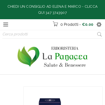
CHIEDI UN CONSIGLIO AD ELENA E MARCO -
CLICCA
QUI 347 3743907
0 Prodotti
-
€
0.00