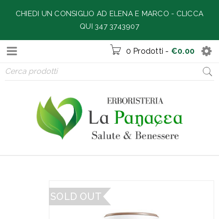
CHIEDI UN CONSIGLIO AD ELENA E MARCO -
CLICCA
QUI 347 3743907
0 Prodotti
-
€
0.00
SOLD OUT