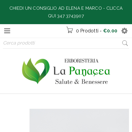
CHIEDI UN CONSIGLIO AD ELENA E MARCO -
CLICCA
QUI 347 3743907
0 Prodotti
-
€
0.00