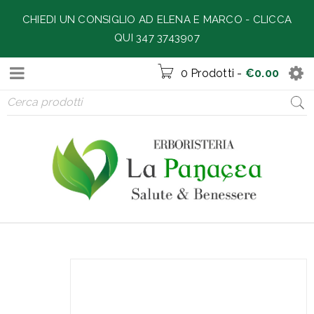
CHIEDI UN CONSIGLIO AD ELENA E MARCO -
CLICCA
QUI 347 3743907
0 Prodotti
-
€
0.00