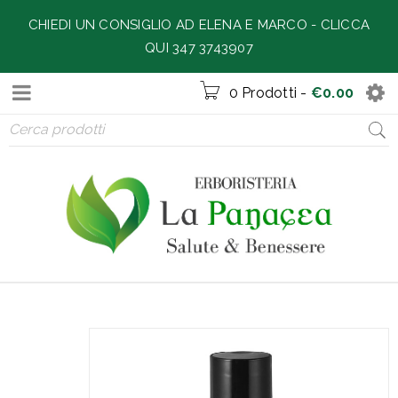
CHIEDI UN CONSIGLIO AD ELENA E MARCO -
CLICCA
QUI 347 3743907
0 Prodotti
-
€
0.00