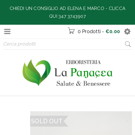
CHIEDI UN CONSIGLIO AD ELENA E MARCO -
CLICCA
QUI 347 3743907
0 Prodotti
-
€
0.00
SOLD OUT