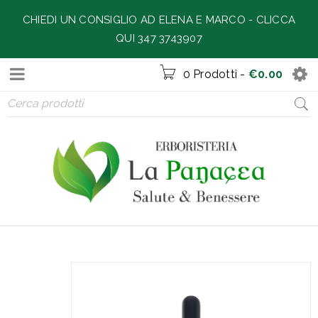
CHIEDI UN CONSIGLIO AD ELENA E MARCO -
CLICCA
QUI 347 3743907
0 Prodotti
-
€
0.00