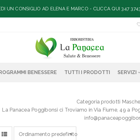
EDI UN CONSIGLIO AD ELENA E MARCO -
CLICCA QUI 347 374
ROGRAMMI BENESSERE
TUTTI I PRODOTTI
SERVIZI
Categoria prodotti Masche
La Panacea Poggibonsi ci Troviamo in Via Fiume, 49 a Pog
info@panaceapoggibons
Ordinamento predefinito