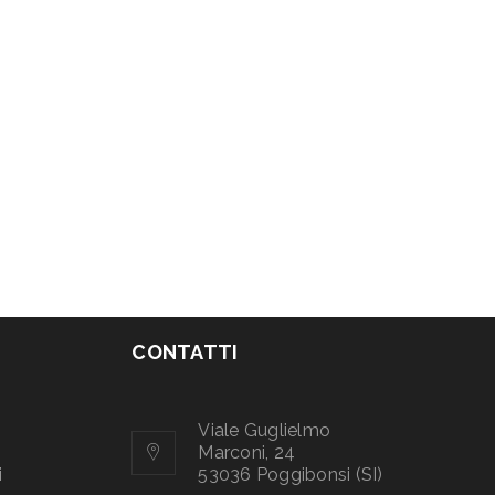
CONTATTI
Viale Guglielmo
Marconi, 24
i
53036 Poggibonsi (SI)