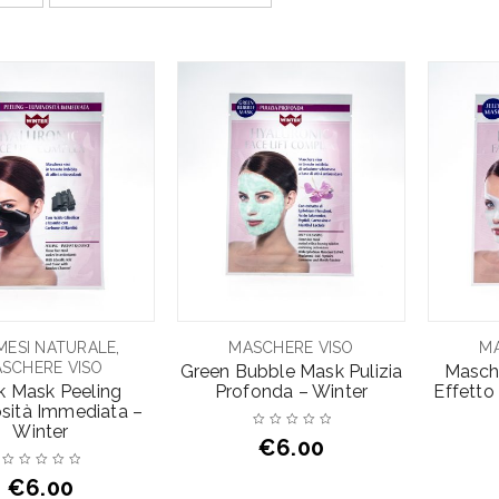
,
MESI NATURALE
MASCHERE VISO
MA
SCHERE VISO
Green Bubble Mask Pulizia
Masche
k Mask Peeling
Profonda – Winter
Effetto
sità Immediata –
Winter
€
6.00
€
6.00