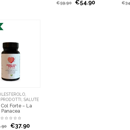
€
54.90
€
59.90
€
34
,
OLESTEROLO
,
I PRODOTTI
SALUTE
 Col Forte – La
Panacea
€
37.90
.90