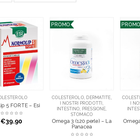
PROMO
PROM
,
,
OLESTEROLO
COLESTEROLO
DERMATITE
COLEST
,
I NOSTRI PRODOTTI
I N
ip 5 FORTE – Esi
,
,
INTESTINO
PRESSIONE
INTES
STOMACO
€
39.90
Omega 3 (120 perle) – La
Omega 
Panacea